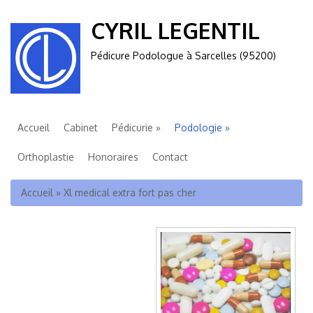
CYRIL LEGENTIL
Pédicure Podologue à Sarcelles (95200)
Accueil
Cabinet
Pédicurie
Podologie
Orthoplastie
Honoraires
Contact
Vous êtes ici
Accueil
»
Xl medical extra fort pas cher