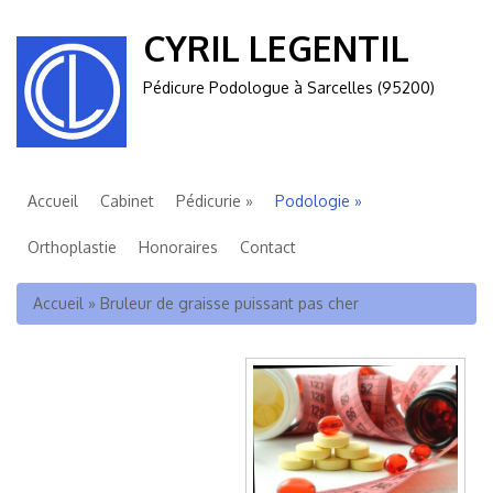
CYRIL LEGENTIL
Pédicure Podologue à Sarcelles (95200)
Accueil
Cabinet
Pédicurie
Podologie
Orthoplastie
Honoraires
Contact
Vous êtes ici
Accueil
»
Bruleur de graisse puissant pas cher