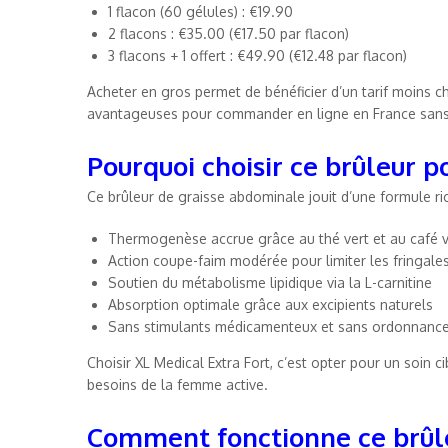
1 flacon (60 gélules) : €19.90
2 flacons : €35.00 (€17.50 par flacon)
3 flacons + 1 offert : €49.90 (€12.48 par flacon)
Acheter en gros permet de bénéficier d’un tarif moins ch
avantageuses pour commander en ligne en France san
Pourquoi choisir ce brûleur 
Ce brûleur de graisse abdominale jouit d’une formule ric
Thermogenèse accrue grâce au thé vert et au café v
Action coupe-faim modérée pour limiter les fringale
Soutien du métabolisme lipidique via la L-carnitine
Absorption optimale grâce aux excipients naturels
Sans stimulants médicamenteux et sans ordonnanc
Choisir XL Medical Extra Fort, c’est opter pour un soin 
besoins de la femme active.
Comment fonctionne ce brûle