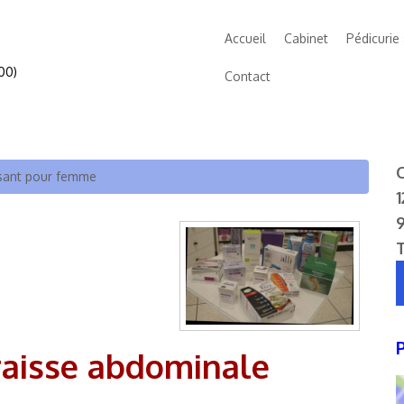
Accueil
Cabinet
Pédicurie
00)
Contact
C
ssant pour femme
1
raisse abdominale