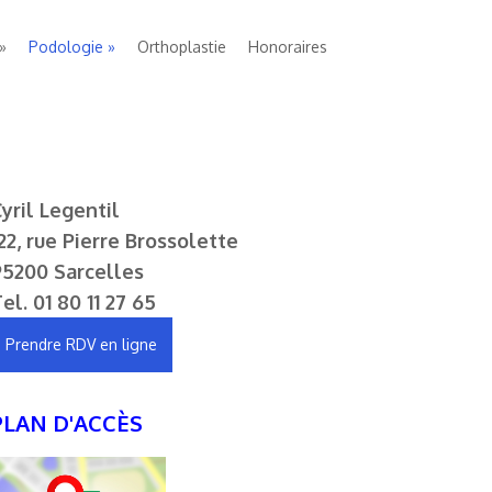
Podologie
Orthoplastie
Honoraires
yril Legentil
22, rue Pierre Brossolette
95200 Sarcelles
Tel.
01 80 11 27 65
Prendre RDV en ligne
PLAN D'ACCÈS