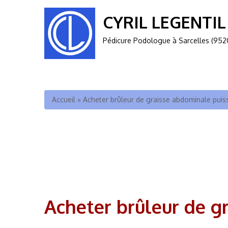
CYRIL LEGENTIL
Pédicure Podologue à Sarcelles (952
Vous êtes ici
Accueil
»
Acheter brûleur de graisse abdominale pui
Acheter brûleur de g