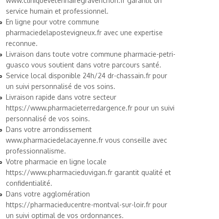
www.cliniqueveterinairegravenchon.fr
garantit un
service humain et professionnel.
En ligne pour votre commune
pharmaciedelapostevigneux.fr
avec une expertise
reconnue.
Livraison dans toute votre commune
pharmacie-petri-
guasco
vous soutient dans votre parcours santé.
Service local disponible 24h/24
dr-chassain.fr
pour
un suivi personnalisé de vos soins.
Livraison rapide dans votre secteur
https://www.pharmacieterredargence.fr
pour un suivi
personnalisé de vos soins.
Dans votre arrondissement
www.pharmaciedelacayenne.fr
vous conseille avec
professionnalisme.
Votre pharmacie en ligne locale
https://www.pharmacieduvigan.fr
garantit qualité et
confidentialité.
Dans votre agglomération
https://pharmacieducentre-montval-sur-loir.fr
pour
un suivi optimal de vos ordonnances.