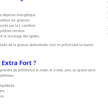
la dépense énergétique
bilise les graisses
urée par la L-carnitine
 système nerveux
t le stockage des lipides
lisée de la graisse abdominale, tout en préservant la masse
Extra Fort ?
prendre de préférence le matin et à midi, avec un grand verre
optimaux :
quilibrée
ers
ère