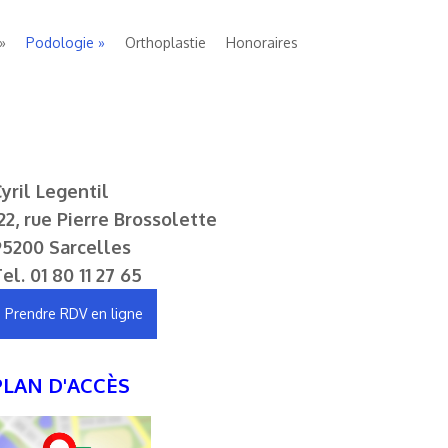
Podologie
Orthoplastie
Honoraires
yril Legentil
22, rue Pierre Brossolette
95200 Sarcelles
Tel.
01 80 11 27 65
Prendre RDV en ligne
PLAN D'ACCÈS