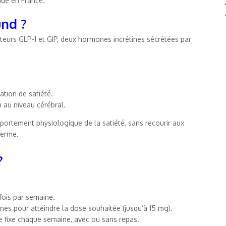
ide en France.
nd ?
teurs GLP-1 et GIP, deux hormones incrétines sécrétées par
ation de satiété.
m au niveau cérébral.
portement physiologique de la satiété, sans recourir aux
terme.
?
fois par semaine.
es pour atteindre la dose souhaitée (jusqu’à 15 mg).
ure fixe chaque semaine, avec ou sans repas.