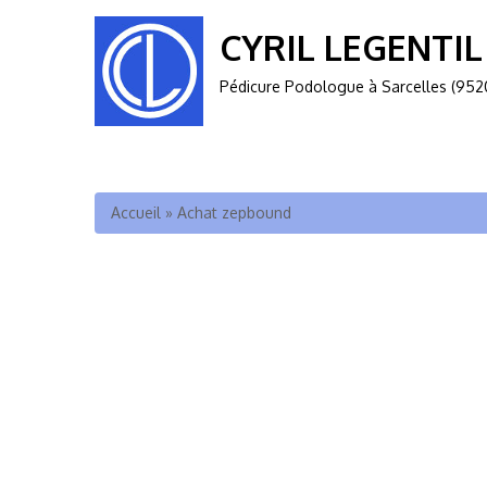
CYRIL LEGENTIL
Pédicure Podologue à Sarcelles (952
Vous êtes ici
Accueil
»
Achat zepbound