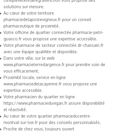
cliniqueveterinairegravenchon
vous propose des
solutions sur mesure.
Au cœur de votre territoire
pharmaciedelapostevigneux.fr
pour un conseil
pharmaceutique de proximité.
Votre officine de quartier connectée
pharmacie-petri-
guasco.fr
vous propose une expertise accessible.
Votre pharmacie de secteur connectée
dr-chassain.fr
avec une équipe qualifiée et disponible.
Dans votre ville, sur le web
www.pharmacieterredargence.fr
pour prendre soin de
vous efficacement.
Proximité locale, service en ligne
www.pharmaciedelacayenne.fr
vous propose une
expertise accessible.
Votre pharmacien du quartier en ligne
https://www.pharmacieduvigan.fr
assure disponibilité
et réactivité.
Au cœur de votre quartier
pharmacieducentre-
montval-sur-loir.fr
pour des conseils personnalisés.
Proche de chez vous, toujours ouvert