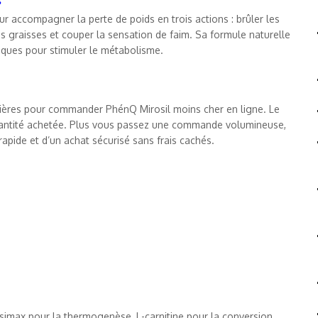
 accompagner la perte de poids en trois actions : brûler les
es graisses et couper la sensation de faim. Sa formule naturelle
niques pour stimuler le métabolisme.
ières pour commander PhénQ Mirosil moins cher en ligne. Le
a quantité achetée. Plus vous passez une commande volumineuse,
 rapide et d’un achat sécurisé sans frais cachés.
psimax pour la thermogenèse, L-carnitine pour la conversion