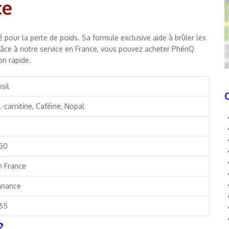
ce
 pour la perte de poids. Sa formule exclusive aide à brûler les
 Grâce à notre service en France, vous pouvez acheter PhénQ
on rapide.
sil
-carnitine, Caféine, Nopal
,50
n France
nnance
 65
?