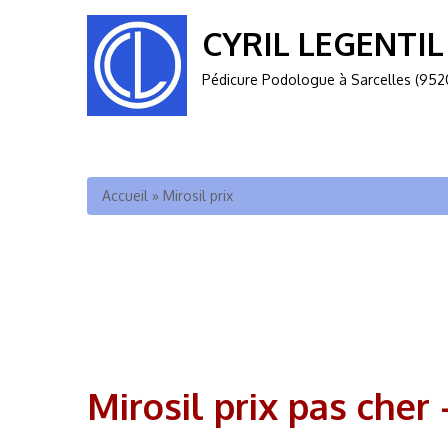
CYRIL LEGENTIL
Pédicure Podologue à Sarcelles (952
Vous êtes ici
Accueil
»
Mirosil prix
Mirosil prix pas ch