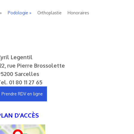
Podologie
Orthoplastie
Honoraires
yril Legentil
22, rue Pierre Brossolette
95200 Sarcelles
Tel.
01 80 11 27 65
Prendre RDV en ligne
PLAN D'ACCÈS