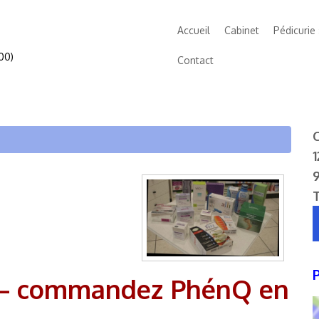
Accueil
Cabinet
Pédicurie
00)
Contact
C
1
er – commandez PhénQ en