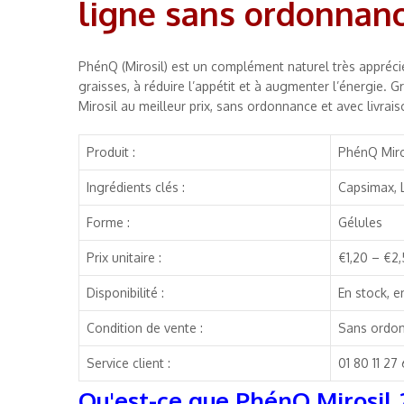
ligne sans ordonnan
PhénQ (Mirosil) est un complément naturel très apprécié
graisses, à réduire l’appétit et à augmenter l’énergie.
Mirosil au meilleur prix, sans ordonnance et avec livrais
Produit :
PhénQ Miro
Ingrédients clés :
Capsimax, L
Forme :
Gélules
Prix unitaire :
€1,20 – €2
Disponibilité :
En stock, e
Condition de vente :
Sans ordo
Service client :
01 80 11 27
Qu'est-ce que PhénQ Mirosil 