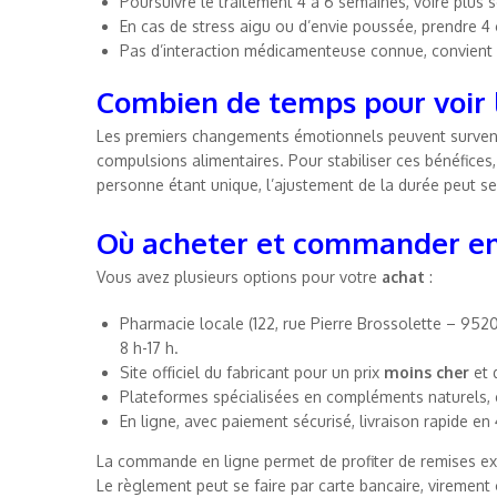
Poursuivre le traitement 4 à 6 semaines, voire plus
En cas de stress aigu ou d’envie poussée, prendre 4
Pas d’interaction médicamenteuse connue, convient
Combien de temps pour voir l
Les premiers changements émotionnels peuvent surveni
compulsions alimentaires. Pour stabiliser ces bénéfic
personne étant unique, l’ajustement de la durée peut se 
Où acheter et commander en
Vous avez plusieurs options pour votre
achat
:
Pharmacie locale (122, rue Pierre Brossolette – 95200
8 h-17 h.
Site officiel du fabricant pour un prix
moins cher
et 
Plateformes spécialisées en compléments naturels,
En ligne, avec paiement sécurisé, livraison rapide en 
La commande en ligne permet de profiter de remises exclu
Le règlement peut se faire par carte bancaire, virement