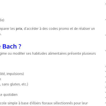
ée)
mparer les
prix
, d’accéder à des codes promo et de réaliser un
.
e Bach ?
ime ou modifier ses habitudes alimentaires présente plusieurs
lité, impulsions)
n
 sans gluten, etc.)
le quotidien
ole simple à base d’élixirs floraux sélectionnés pour leur