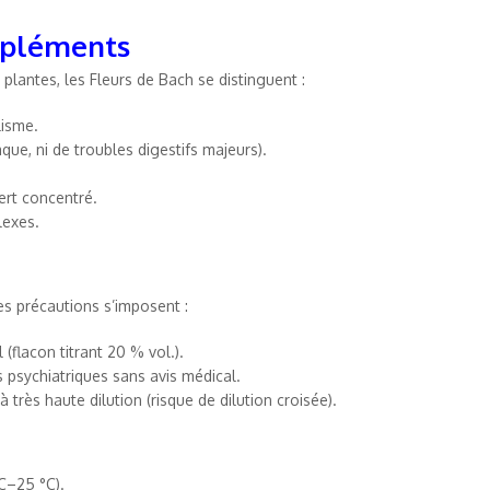
mpléments
lantes, les Fleurs de Bach se distinguent :
lisme.
que, ni de troubles digestifs majeurs).
ert concentré.
lexes.
es précautions s’imposent :
(flacon titrant 20 % vol.).
 psychiatriques sans avis médical.
très haute dilution (risque de dilution croisée).
°C–25 °C).