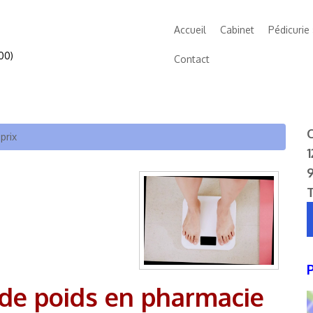
Accueil
Cabinet
Pédicurie
00)
Contact
C
prix
1
 de poids en pharmacie