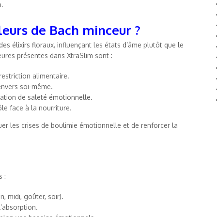
n.
eurs de Bach minceur ?
es élixirs floraux, influençant les états d’âme plutôt que le
ures présentes dans XtraSlim sont :
restriction alimentaire.
 envers soi-même.
sation de saleté émotionnelle.
le face à la nourriture.
uer les crises de boulimie émotionnelle et de renforcer la
 :
, midi, goûter, soir).
l’absorption.