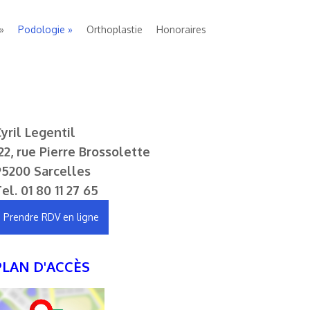
Podologie
Orthoplastie
Honoraires
yril Legentil
22, rue Pierre Brossolette
95200 Sarcelles
Tel.
01 80 11 27 65
Prendre RDV en ligne
PLAN D'ACCÈS