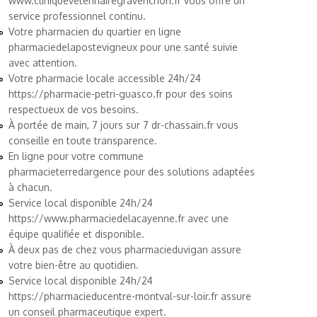
www.cliniqueveterinairegravenchon.fr
vous offre un
service professionnel continu.
Votre pharmacien du quartier en ligne
pharmaciedelapostevigneux
pour une santé suivie
avec attention.
Votre pharmacie locale accessible 24h/24
https://pharmacie-petri-guasco.fr
pour des soins
respectueux de vos besoins.
À portée de main, 7 jours sur 7
dr-chassain.fr
vous
conseille en toute transparence.
En ligne pour votre commune
pharmacieterredargence
pour des solutions adaptées
à chacun.
Service local disponible 24h/24
https://www.pharmaciedelacayenne.fr
avec une
équipe qualifiée et disponible.
À deux pas de chez vous
pharmacieduvigan
assure
votre bien-être au quotidien.
Service local disponible 24h/24
https://pharmacieducentre-montval-sur-loir.fr
assure
un conseil pharmaceutique expert.