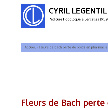
CYRIL LEGENTIL
Pédicure Podologue à Sarcelles (952
Vous êtes ici
Accueil
»
Fleurs de bach perte de poids en pharmacie 
Fleurs de Bach perte