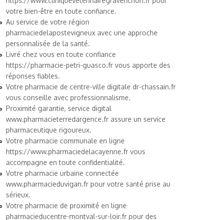
https://www.cliniqueveterinairegravenchon.fr
pour
votre bien-être en toute confiance.
Au service de votre région
pharmaciedelapostevigneux
avec une approche
personnalisée de la santé.
Livré chez vous en toute confiance
https://pharmacie-petri-guasco.fr
vous apporte des
réponses fiables.
Votre pharmacie de centre-ville digitale
dr-chassain.fr
vous conseille avec professionnalisme.
Proximité garantie, service digital
www.pharmacieterredargence.fr
assure un service
pharmaceutique rigoureux.
Votre pharmacie communale en ligne
https://www.pharmaciedelacayenne.fr
vous
accompagne en toute confidentialité.
Votre pharmacie urbaine connectée
www.pharmacieduvigan.fr
pour votre santé prise au
sérieux.
Votre pharmacie de proximité en ligne
pharmacieducentre-montval-sur-loir.fr
pour des