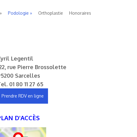
Podologie
Orthoplastie
Honoraires
yril Legentil
22, rue Pierre Brossolette
95200 Sarcelles
Tel.
01 80 11 27 65
Prendre RDV en ligne
PLAN D'ACCÈS