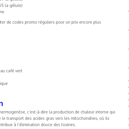
55 la gélule)
gne
fiter de codes promo réguliers pour un prix encore plus
au café vert
tique
n
hermogenèse, c’est-à-dire la production de chaleur interne qui
te le transport des acides gras vers les mitochondries, où ils
ntribue à l’élimination douce des toxines.