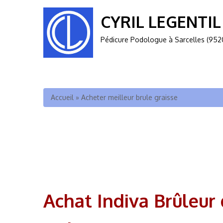
CYRIL LEGENTIL
Pédicure Podologue à Sarcelles (952
Vous êtes ici
Accueil
»
Acheter meilleur brule graisse
Achat Indiva Brûleur 