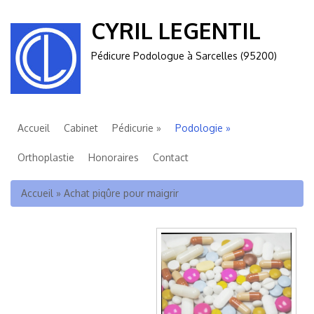
CYRIL LEGENTIL
Pédicure Podologue à Sarcelles (95200)
Accueil
Cabinet
Pédicurie
Podologie
Orthoplastie
Honoraires
Contact
Vous êtes ici
Accueil
»
Achat piqûre pour maigrir