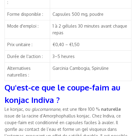
:
Forme disponible :
Capsules 500 mg, poudre
Mode d'emploi :
1 à 2 gélules 30 minutes avant chaque
repas
Prix unitaire :
€0,40 – €1,50
Durée de l'action :
3–5 heures
Alternatives
Garcinia Cambogia, Spiruline
naturelles :
Qu'est-ce que le coupe-faim au
konjac Indiva ?
Le konjac, ou
glucomannane
, est une fibre 100 %
naturelle
issue de la racine d’Amorphophallus konjac. Chez Indiva, ce
coupe-faim est conditionné en capsules faciles à avaler. Il
gonfle au contact de l’eau et forme un gel visqueux dans
l’estomac, procurant un effet de satiété durable. Il est possible