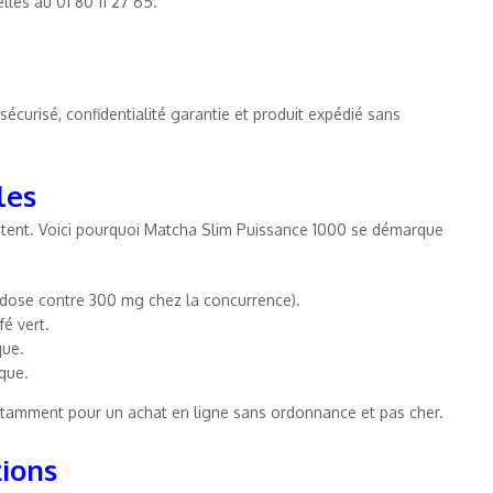
lles au 01 80 11 27 65.
écurisé, confidentialité garantie et produit expédié sans
les
xistent. Voici pourquoi Matcha Slim Puissance 1000 se démarque
 dose contre 300 mg chez la concurrence).
é vert.
que.
ique.
 notamment pour un achat en ligne sans ordonnance et pas cher.
tions