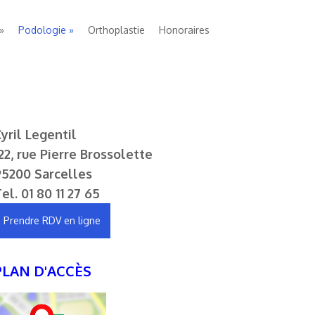
Podologie
Orthoplastie
Honoraires
yril Legentil
22, rue Pierre Brossolette
95200 Sarcelles
Tel.
01 80 11 27 65
Prendre RDV en ligne
PLAN D'ACCÈS