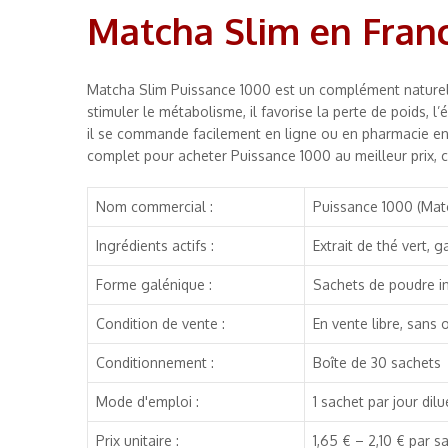
Matcha Slim en Fran
Matcha Slim Puissance 1000 est un complément naturel à
stimuler le métabolisme, il favorise la perte de poids, l
il se commande facilement en ligne ou en pharmacie en 
complet pour acheter Puissance 1000 au meilleur prix, c
Nom commercial :
Puissance 1000 (Mat
Ingrédients actifs :
Extrait de thé vert, g
Forme galénique :
Sachets de poudre i
Condition de vente :
En vente libre, sans
Conditionnement :
Boîte de 30 sachets
Mode d'emploi :
1 sachet par jour dil
Prix unitaire :
1,65 € – 2,10 € par s