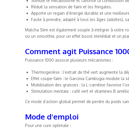
Stimule le métabolisme et favorise la combustion de
Réduit la sensation de faim et les fringales.
Apporte un regain d’énergie durable et une meilleur
Facile à prendre, adapté à tous les âges (adultes), 
Matcha Slim est également souple à intégrer à votre rou
ou un smoothie, pour un effet boost immédiat et un plai
Comment agit Puissance 100
Puissance 1000 associe plusieurs mécanismes :
Thermogenèse : l’extrait de thé vert augmente la 
Effet coupe-faim : le Garcinia Cambogia module la séc
Mobilisation des graisses : la L-carnitine favorise l’
Stimulation mentale : café vert et vitamines B amélio
Ce mode d’action global permet de perdre du poids sans
Mode d'emploi
Pour une cure optimale :