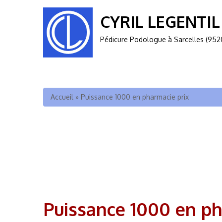
CYRIL LEGENTIL
Pédicure Podologue à Sarcelles (952
Vous êtes ici
Accueil
»
Puissance 1000 en pharmacie prix
Puissance 1000 en ph