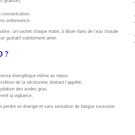
s graisses.
e concentration.
sans ordonnance.
tine : un sachet chaque matin, à diluer dans de l’eau chaude
sir gustatif subtilement amer.
0 ?
dépense énergétique même au repos.
rétion de la sérotonine, limitant l’appétit.
oxydation des acides gras.
rent la vigilance.
 perdre en énergie et sans sensation de fatigue excessive.