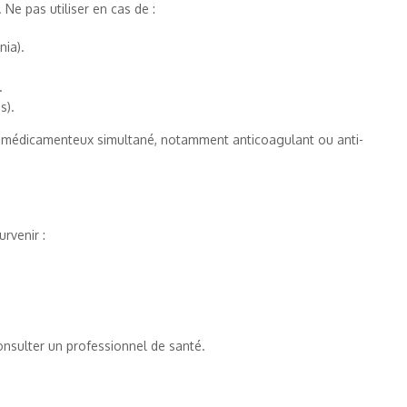
Ne pas utiliser en cas de :
nia).
.
s).
t médicamenteux simultané, notamment anticoagulant ou anti-
rvenir :
consulter un professionnel de santé.