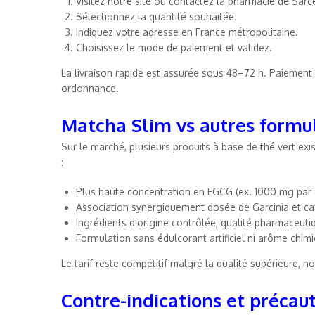
Visitez notre site ou contactez la pharmacie de Sarce
Sélectionnez la quantité souhaitée.
Indiquez votre adresse en France métropolitaine.
Choisissez le mode de paiement et validez.
La livraison rapide est assurée sous 48–72 h. Paiement s
ordonnance.
Matcha Slim vs autres formu
Sur le marché, plusieurs produits à base de thé vert e
:
Plus haute concentration en EGCG (ex. 1000 mg par
Association synergiquement dosée de Garcinia et caf
Ingrédients d’origine contrôlée, qualité pharmaceuti
Formulation sans édulcorant artificiel ni arôme chim
Le tarif reste compétitif malgré la qualité supérieure,
Contre-indications et précau