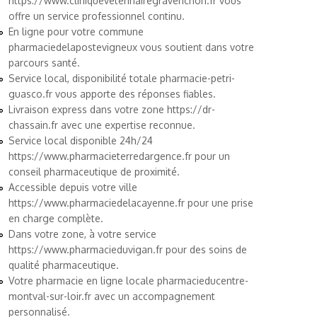
https://www.cliniqueveterinairegravenchon.fr
vous
offre un service professionnel continu.
En ligne pour votre commune
pharmaciedelapostevigneux
vous soutient dans votre
parcours santé.
Service local, disponibilité totale
pharmacie-petri-
guasco.fr
vous apporte des réponses fiables.
Livraison express dans votre zone
https://dr-
chassain.fr
avec une expertise reconnue.
Service local disponible 24h/24
https://www.pharmacieterredargence.fr
pour un
conseil pharmaceutique de proximité.
Accessible depuis votre ville
https://www.pharmaciedelacayenne.fr
pour une prise
en charge complète.
Dans votre zone, à votre service
https://www.pharmacieduvigan.fr
pour des soins de
qualité pharmaceutique.
Votre pharmacie en ligne locale
pharmacieducentre-
montval-sur-loir.fr
avec un accompagnement
personnalisé.