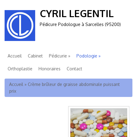
CYRIL LEGENTIL
Pédicure Podologue à Sarcelles (95200)
Accueil
Cabinet
Pédicurie
Podologie
Orthoplastie
Honoraires
Contact
Vous êtes ici
Accueil
»
Crème brûleur de graisse abdominale puissant
prix