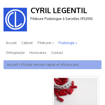
CYRIL LEGENTIL
Pédicure Podologue à Sarcelles (95200)
Accueil
Cabinet
Pédicurie
Podologie
Orthoplastie
Honoraires
Contact
Vous êtes ici
Accueil
»
Produit minceur rapide et efficace prix