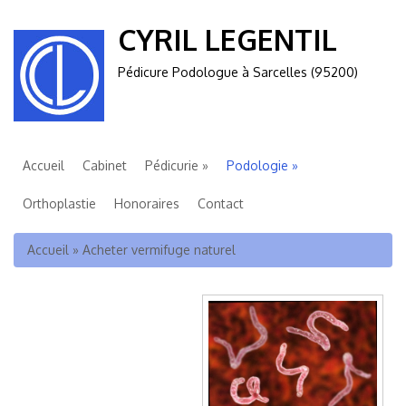
CYRIL LEGENTIL
Pédicure Podologue à Sarcelles (95200)
Accueil
Cabinet
Pédicurie
Podologie
Orthoplastie
Honoraires
Contact
Vous êtes ici
Accueil
»
Acheter vermifuge naturel