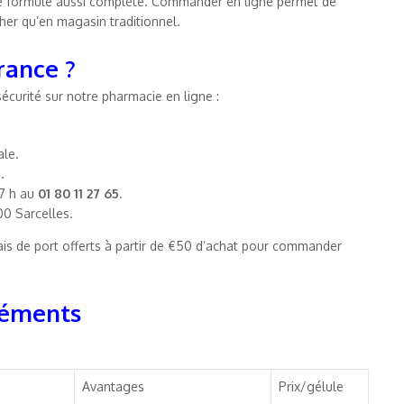
une formule aussi complète. Commander en ligne permet de
cher qu’en magasin traditionnel.
rance ?
écurité sur notre pharmacie en ligne :
ale.
.
17 h au
01 80 11 27 65
.
00 Sarcelles.
is de port offerts à partir de €50 d’achat pour commander
léments
Avantages
Prix/gélule