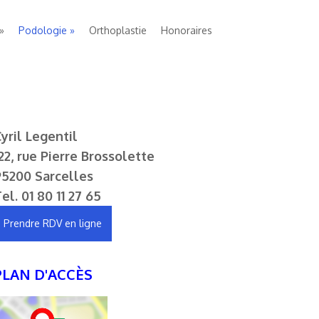
Podologie
Orthoplastie
Honoraires
yril Legentil
22, rue Pierre Brossolette
95200 Sarcelles
Tel.
01 80 11 27 65
Prendre RDV en ligne
PLAN D'ACCÈS