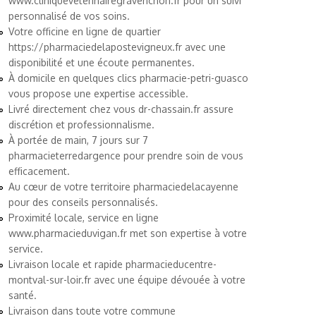
www.cliniqueveterinairegravenchon.fr
pour un suivi
personnalisé de vos soins.
Votre officine en ligne de quartier
https://pharmaciedelapostevigneux.fr
avec une
disponibilité et une écoute permanentes.
À domicile en quelques clics
pharmacie-petri-guasco
vous propose une expertise accessible.
Livré directement chez vous
dr-chassain.fr
assure
discrétion et professionnalisme.
À portée de main, 7 jours sur 7
pharmacieterredargence
pour prendre soin de vous
efficacement.
Au cœur de votre territoire
pharmaciedelacayenne
pour des conseils personnalisés.
Proximité locale, service en ligne
www.pharmacieduvigan.fr
met son expertise à votre
service.
Livraison locale et rapide
pharmacieducentre-
montval-sur-loir.fr
avec une équipe dévouée à votre
santé.
Livraison dans toute votre commune