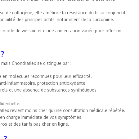
se de collagène, elle améliore la résistance du tissu conjonctif.
nibilité des principes actifs, notamment de la curcumine.
 mode de vie sain et d’une alimentation variée pour offrir un
 ?
mais Chondraflex se distingue par :
e en molécules reconnues pour leur efficacité.
anti-inflammatoire, protection antioxydante.
urels et une absence de substances synthétiques
identielle.
aflex revient moins cher qu’une consultation médicale répétée.
se en charge immédiate de vos symptômes.
s et des tarifs pas cher en ligne.
 ?