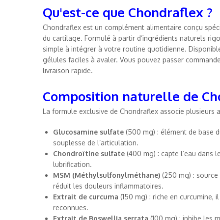
Qu'est-ce que Chondraflex ?
Chondraflex est un complément alimentaire conçu spécif
du cartilage. Formulé à partir d’ingrédients naturels r
simple à intégrer à votre routine quotidienne. Disponib
gélules faciles à avaler. Vous pouvez passer commande e
livraison rapide.
Composition naturelle de Ch
La formule exclusive de Chondraflex associe plusieurs a
Glucosamine sulfate
(500 mg) : élément de base du 
souplesse de l’articulation.
Chondroïtine sulfate
(400 mg) : capte l’eau dans le
lubrification.
MSM (Méthylsulfonylméthane)
(250 mg) : source 
réduit les douleurs inflammatoires.
Extrait de curcuma
(150 mg) : riche en curcumine, 
reconnues.
Extrait de Boswellia serrata
(100 mg) : inhibe les m