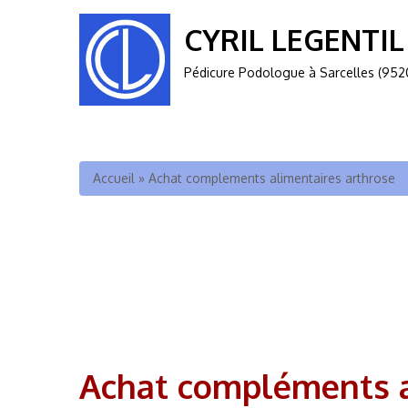
CYRIL LEGENTIL
Pédicure Podologue à Sarcelles (952
Vous êtes ici
Accueil
»
Achat complements alimentaires arthrose
Achat compléments a