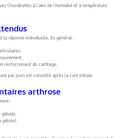
ez Chondraflex à l’abri de l’humidité et à température
ttendus
et la réponse individuelle. En général :
rticulaires.
n mouvement.
 et renforcement du cartilage.
le par jour) est conseillé après la cure initiale.
taires arthrose
ment :
 gélule).
a gélule).