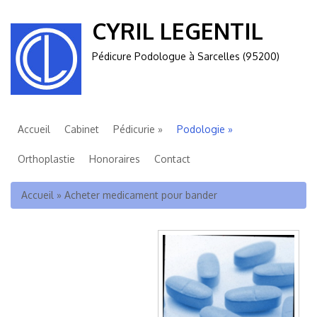
CYRIL LEGENTIL
Pédicure Podologue à Sarcelles (95200)
Accueil
Cabinet
Pédicurie
Podologie
Orthoplastie
Honoraires
Contact
Vous êtes ici
Accueil
»
Acheter medicament pour bander